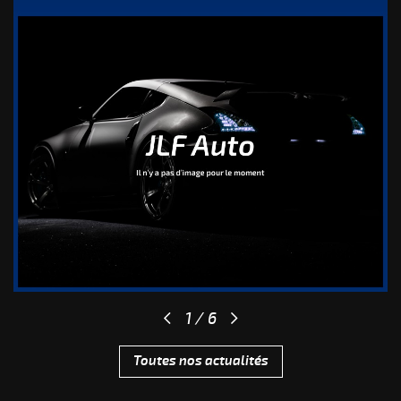
Le samedi
sur rendez-vous uniquement
Vous pouvez retrouver tous nos véhicules sur
notre
page dédiée.
Pour toutes questions, n'hésitez pas à nous contacter
via notre formulaire de contact ou par téléphone au
02
37 27 50 15
.
Pensez à nous ajouter (
contact@jlfauto.com
) à vos
adresses pour faciliter nos échanges.
Nous vous souhaitons une agréable visite sur notre site,
à bientôt.
L'équipe de JLF Auto
1
/
6
Toutes nos actualités