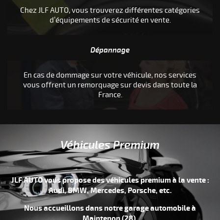
Chez JLF AUTO, vous trouverez différentes catégories
S
d’équipements de sécurité en vente.
Dépannage
En cas de dommage sur votre véhicule, nos services
vous offrent un remorquage sur devis dans toute la
France.
Véhicules Premium
JLF AUTO vous propose des véhicules premium à la vente :
Audi, BMW, Mercedes, Porsche, etc.
Nous accueillons dans notre garage automobile à
Maintenon (28),