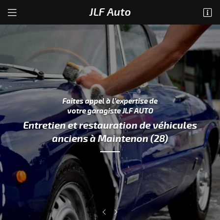
JLF Auto
16 avenue du Général de Gaule
28130 Maintenon
02 37 27 50 15
Faites appel à l’expertise de
votre garagiste JLF AUTO
Entretien et restauration de véhicules
anciens
à Maintenon (28)